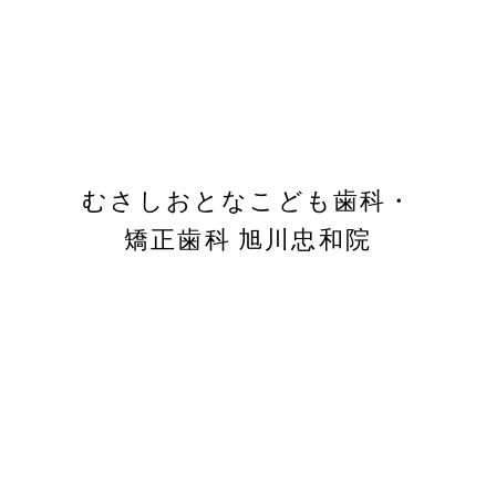
マウスピース矯正
で
矯正治療
行う
デンタルローンご利用の場合
むさしおとなこども歯科・
6,200
矯正歯科 旭川忠和院
月々