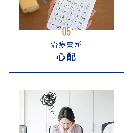
05
治療費が
心配