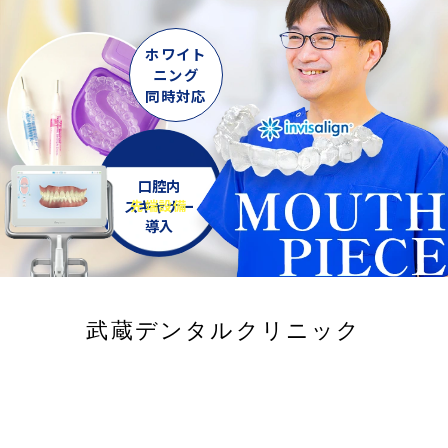
ホワイト
ニング
同時対応
口腔内
スキャナー
先端設備
導入
武蔵デンタルクリニック
笑顔にもっと輝きを
目立たない