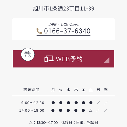
旭川市1条通23丁目11-39
ご予約・お問い合わせ
0166-37-6340
初診
のみ
WEB予約
診療時間
月
火
水
木
金
土
日
祝
9:00～12:30
●
●
●
●
●
●
／
／
14:00〜18:00
●
●
●
●
●
△
／
／
△
：13:30〜17:00 休診日：日曜、祝祭日