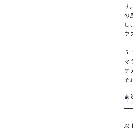
す
の
し
ウ
マ
ケ
そ
ま
以