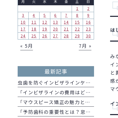
月
火
水
木
金
土
日
1
2
3
4
5
6
7
8
9
10
11
12
13
14
15
16
17
18
19
20
21
22
23
は
24
25
26
27
28
29
30
« 5月
7月 »
み
イ
最新記事
と
感
虫歯を防ぐインビザラインケアのコツ！矯正中でも安心な口内ケア方法
マ
「インビザラインの費用はどのくらい？医療費控除の方法とメリットも併せて解説
「マウスピース矯正の魅力とその中でのインビザラインのメリットとは」
イ
「予防歯科の重要性とは？怠るとどのようになる？」