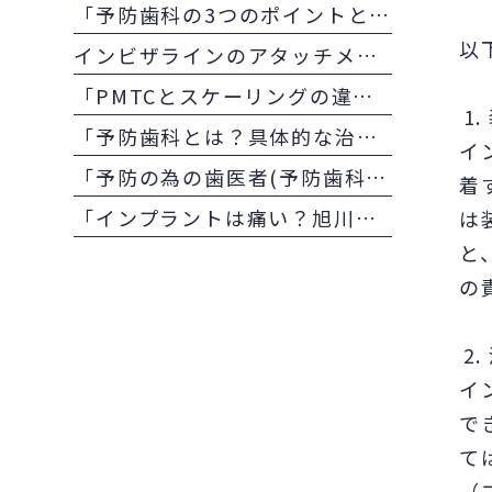
「予防歯科の3つのポイントとは？
以
インビザラインのアタッチメントとは？歯科医師が教える目的と注意点
「PMTCとスケーリングの違いとは？歯科医師が教える予防歯科の施術内容の違い
「予防歯科とは？具体的な治療内容を解説！！」
イ
「予防の為の歯医者(予防歯科)は保険適用になる？
着
「インプラントは痛い？旭川の歯科医師が教える痛みの少ない治療法」
は
と
の
イ
で
て
（