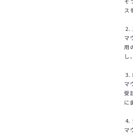
そ
ス
マ
用
し
マ
受
に
マ