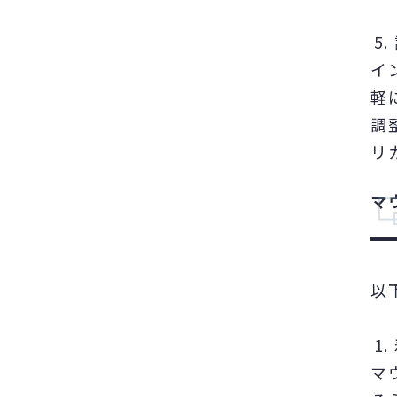
イ
軽
調
リ
マ
以
マ