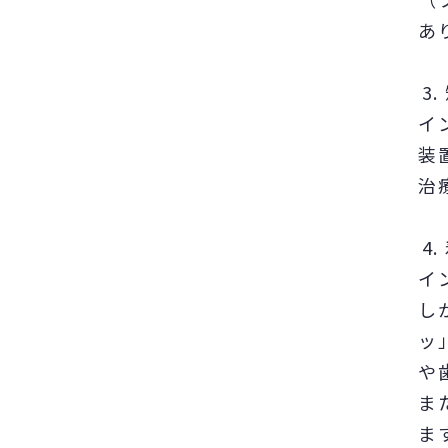
あ
イ
装
治
イ
し
ッ
や
ま
ま