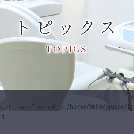
トピックス
TOPICS
"post_name" on null in
/home/t808/musashi-
e
1