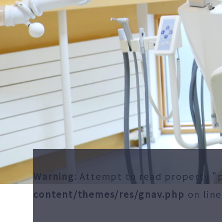
Warning
: Attempt to read property 
content/themes/res/gnav.php
on lin