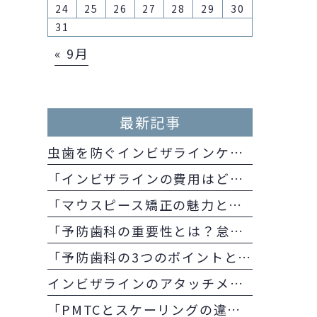
24
25
26
27
28
29
30
31
« 9月
最新記事
虫歯を防ぐインビザラインケアのコツ！矯正中でも安心な口内ケア方法
「インビザラインの費用はどのくらい？医療費控除の方法とメリットも併せて解説
「マウスピース矯正の魅力とその中でのインビザラインのメリットとは」
「予防歯科の重要性とは？怠るとどのようになる？」
「予防歯科の3つのポイントとは？
インビザラインのアタッチメントとは？歯科医師が教える目的と注意点
「PMTCとスケーリングの違いとは？歯科医師が教える予防歯科の施術内容の違い