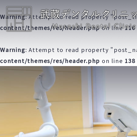
クリニック紹介
院長・スタ
Warning
: Attempt to read property "post_ti
content/themes/res/header.php
on line
116
Warning
: Attempt to read property "post_n
content/themes/res/header.php
on line
138