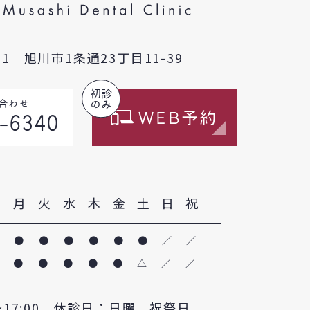
211
旭川市1条通23丁目11-39
初診
合わせ
のみ
WEB予約
-6340
月
火
水
木
金
土
日
祝
●
●
●
●
●
●
／
／
●
●
●
●
●
△
／
／
0〜17:00 休診日：日曜、祝祭日