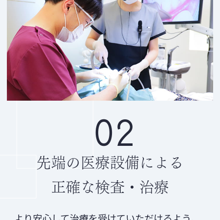
2024.12.23
年末年始休診のお知らせ
平素より当院をご利用いただき、誠にあり
がとうございます。
誠に勝手ながら、年末年始の期間は以下の
通り休診とさせていただきます。
休診期間
令和6年12月29日（日） ～ 令和7年1月5日
02
（日）
年始は
令和7年1月6日（月）
より通常診療
を開始いたします。
先端の
医療設備による
皆様にはご迷惑をおかけいたしますが、何
卒ご理解のほどよろしくお願い申し上げま
正確な検査・治療
す。
なお、休診期間中に急を要する場合は、
道
より安心して治療を受けていただけるよう、