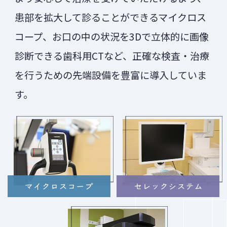
北口腔保健センター（0166-22-2290）
を
患部を拡大して診ることができるマイクロス
ご利用くださいますようお願い申し上げま
す。
コープ、お口の中の状況を3Dで立体的に画像
診断できる歯科用CTなど、正確な検査・治療
どうぞ良いお年をお迎えください。
を行うための先端設備を豊富に導入していま
医療法人MUSASHI 武蔵デンタルクリニッ
す。
ク
理事長 武蔵 章
2024.07.29
夏季休業のお知らせ
平素より武蔵デンタルクリニックをご利用
いただき、誠にありがとうございます。
マイクロスコープ
セレックシステム
誠に勝手ながら、当医院は以下の期間、夏
季休業とさせていただきます。
休業期間