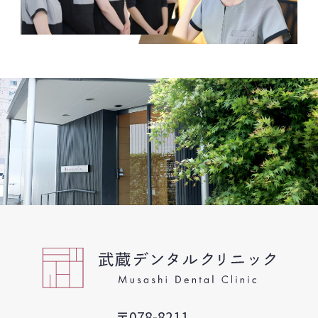
〒078-8211