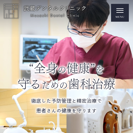
“全身
健康”
の
を
守る
歯科治療
ための
徹底した予防管理と精密治療で
患者さんの健康を守ります