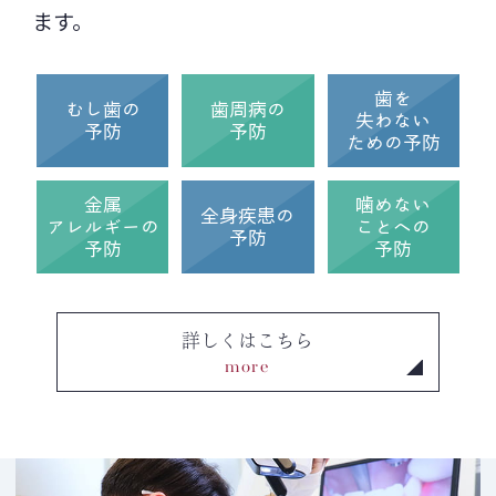
ます。
月曜日 ～ 金曜日: 午前
9:00
～
12:30
午後
14:00
〜
18:00
土曜日 : 午前
9:00
～
12:30
歯を
むし歯の
歯周病の
午後
13:30
〜
17:00
失わない
予防
予防
ための予防
日曜日・祝日: 休診
新しい診療時間は、
2025年2月17日（月）
金属
噛めない
より適用されます。
全身疾患の
アレルギーの
ことへの
予防
皆様にはご不便をおかけいたしますが、よ
予防
予防
り良い診療サービスを提供するための措置
でございますので、何卒ご理解とご協力を
賜りますようお願い申し上げます。
詳しくはこちら
more
何かご不明点やご質問がございましたら、
当院までお気軽にお問い合わせください。
武蔵デンタルクリニック
院長 武蔵 章