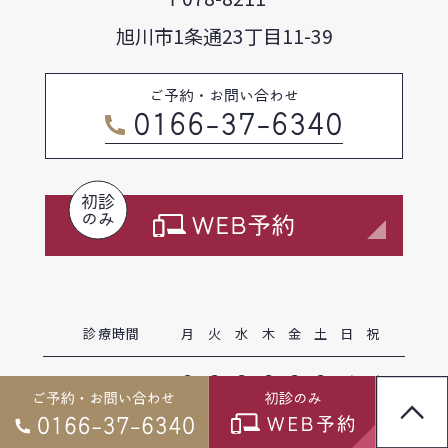
旭川市1条通23丁目11-39
ご予約・お問い合わせ
0166-37-6340
初診
のみ
WEB予約
診療時間
月
火
水
木
金
土
日
祝
9:00～12:30
●
●
●
●
●
●
／
／
14:00〜18:00
●
●
●
●
●
△
／
／