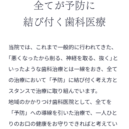
卒ご理解とご協力を賜りますようお願い申
全てが予防に
し上げます。
武蔵デンタルクリニック
結び付く歯科医療
院長 武蔵 章
住所: 〒078-8211
北海道旭川市1条通23丁
目11-39
当院では、これまで一般的に行われてきた､
電話: 0166-37-6340
｢悪くなったから削る、神経を取る、抜く｣と
2025.02.14
いったような歯科治療とは一線をおき、全て
診療時間変更のお知らせ
の治療において「予防」に結び付く考え方と
平素より武蔵デンタルクリニックをご利用
スタンスで治療に取り組んでいます。
いただき、誠にありがとうございます。
この度、当医院の診療時間を以下の通り変
地域のかかりつけ歯科医院として、全てを
更させていただくこととなりましたので、
「予防」への導線を引いた治療で、一人ひと
お知らせいたします。
りのお口の健康をお守りできればと考えてい
【新しい診療時間】