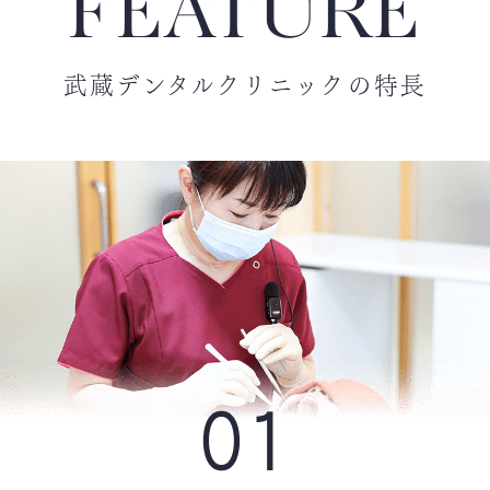
FEATURE
誠に勝手ながら、当医院は以下の期間、夏
季休業とさせていただきます。
武蔵デンタルクリニックの特長
休業期間
2025年8月11日（月） ～ 2025年8月16日
（土）
日・祝休診
休業期間中は、急患対応や通常の診療は行
っておりませんので、何卒ご了承ください
ますようお願い申し上げます。
休業明けは通常通り診療を再開いたしま
す。
休業期間中に緊急のご用件がございました
ら、
道北口腔保健センター
【
0166-22-
01
2290
】をご利用ください。
皆様にはご不便をおかけいたしますが、何