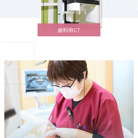
2024年8月9日（金） ～ 2024年8月15日
（木）
休業期間中は、急患対応や通常の診療は行
歯科用CT
っておりませんので、何卒ご了承ください
ますようお願い申し上げます。
休業明けは通常通り診療を再開いたしま
す。
休業期間中に緊急のご用件がございました
ら、
道北口腔保健センター
【
0166-22-
2290
】をご利用ください。
皆様にはご不便をおかけいたしますが、何
卒ご理解とご協力を賜りますようお願い申
し上げます。
武蔵デンタルクリニック
院長 武蔵 章